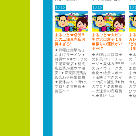
18:15
18:15
18:
まるごと★必見!
!
まるごと★大ピン
ま
この工場直売店お
チ!
?
浜口京子１
９
カ
得すぎる!
!
年振りの運転がバ
!
ど
ギー
!
?
【
★月曜は突撃ちょ
んまげラー
メン▼
★火曜は浜口京子
★
お得すぎ!
!
ウワサの
の仰天パワー
チャ
の
工場直売店▼精肉
ー
ジ▼夏休み!
!
三島
Ｕ
店総菜が激ウマ激
スカイウォー
ク大
ま
安!
!
▼直売限定!
!
詰
進化▼絶景スポッ
ま
め合わせ衝撃価格
ト＆映えすぎスイ
みつ
★夏休みＳ
Ｐ
!
!
旅の
ー
ツ続々誕生!
!
★旅
冷
プロと名古屋旅★
のプロと名古屋旅
の
葵区ペコ
～大注目の商店街
ひ
へ★葵区ペコ
★