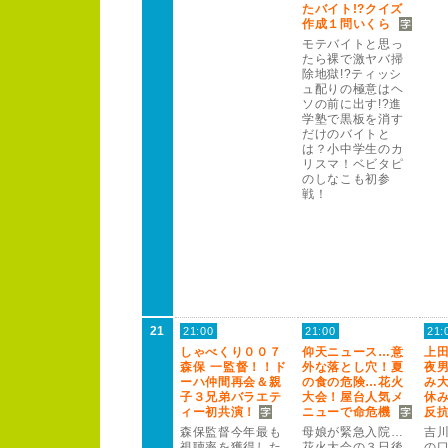
たバイト!
?
クイズ
作成１
問いくら
モテバイトと思っ
たら裸で激ヤバ掃
除地獄!
?
ティッシ
ュ配りの極意はヘ
ソの前に出す!
?
進
学塾で黒板を消す
だけのバイトと
は？
小中学生のカ
リスマ！
ベビタピ
のしなこも初参
戦！
21
21:00
21:00
21:
しゃべくり０
０
７
仰天ニュー
ス…意
上
森保 一監督！
！
ド
外な落とし穴！
夏
夜
ー
ハ仲間再会＆親
の食の危険…花火
み
子３
兄弟バラエテ
大会！
屋台人気メ
休
ィー
初共演！
ニュー
で命危機
反
森保監督今年最も
母娘が緊急入院…
吉
視聴率を獲得した
花火大会の３
日後
の