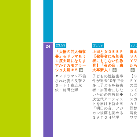
23:59
23:59
23:
24
「大悟の芸人領収
上田と女Ｄ
Ｅ
Ｅ
Ｐ
賞
書」＆ドラマもう
【被害者にも加害
Ｓ
１
度夫婦になりま
者にもしない性教
Ｙ
すか？
カモフラー
育】「夜の音」東
た
ジュ夫婦＃
５
大卒新人！
▼＜
ドラマ＞
不倫
子どもの性被害事
【
された妻の反撃ス
件が過去1
0
年で最
Ｅ
ター
ト！
森迫永
多…子どもを被害
の誤
依・前田公輝
者・加害者にしな
っ
いための性教育◆
し
次世代アー
ティス
ス
トを届ける新企画
カ
「明日の音」アジ
野
カン後藤も認める
写
Ｓ
Ａ
Ｔ
Ｏ
Ｈ
登場
ワ