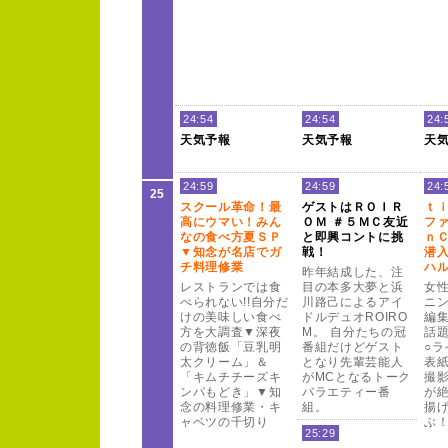
24:54
24:54
24:
天気予報
天気予報
天
24:59
24:59
24:
25
スクー
ル革命！
最
ゲストはＲ
Ｏ
Ｉ
Ｒ
ｔ
高にウマい！
みん
Ｏ
Ｍ
＃
５
Ｍ
Ｃ
友近
フ
なの食べ方夏Ｓ
Ｐ
と即興コントに挑
ｎ
▼知念が名店でガ
戦！
潜
チ料理修業
ハ
昨年結成した、
注
レストランでは食
目の本多大夢と浜
女
べられない!
!
自分だ
川路己によるアイ
ニ
けの美味しい食べ
ドルデュオR
O
I
R
O
編
方を大調査▼深夜
M
。
自分たちの冠
話題
の背徳飯「豆乳明
番組だけどゲスト
○ラ
太クリー
ム」＆
となり先輩芸能人
表
「キムチチー
ズキ
がM
C
となるトー
ク
撮
ンパもどき」▼知
バラエティー
番
が
念の料理修業・キ
組。
揚
ャベツの千切り
ぶ
25:29