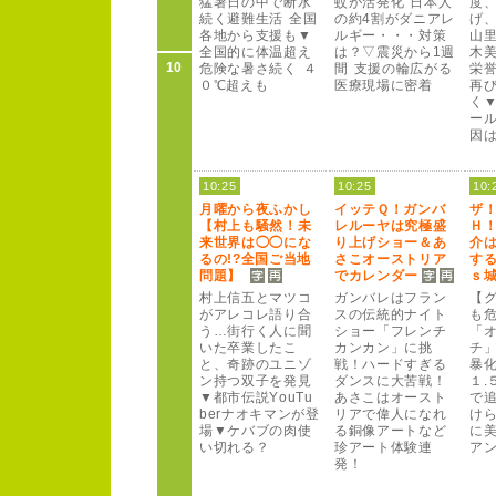
猛暑日の中で断水
蚊が活発化 日本人
度
続く避難生活 全国
の約4
割がダニアレ
げ
各地から支援も▼
ルギー
・・・対策
山
全国的に体温超え
は？
▽震災から1
週
木
10
危険な暑さ続く ４
間 支援の輪広がる
栄
０
℃超えも
医療現場に密着
再び
く
ー
因
10:25
10:25
10:
月曜から夜ふかし
イッテＱ
！
ガンバ
ザ
【村上も騒然！
未
レルー
ヤは究極盛
Ｈ
来世界は◯◯にな
り上げショー
＆あ
介
るの!
?
全国ご当地
さこオー
ストリア
す
問題】
でカレンダー
ｓ
村上信五とマツコ
ガンバレはフラン
【
がアレコレ語り合
スの伝統的ナイト
も
う…街行く人に聞
ショー
「フレンチ
「
いた卒業したこ
カンカン」に挑
チ
と、
奇跡のユニゾ
戦！
ハー
ドすぎる
暴
ン持つ双子を発見
ダンスに大苦戦！
１
.
▼都市伝説Y
o
u
T
u
あさこはオー
スト
で
b
e
r
ナオキマンが登
リアで偉人になれ
けら
場▼ケバブの肉使
る銅像アー
トなど
に
い切れる？
珍アー
ト体験連
ア
発！