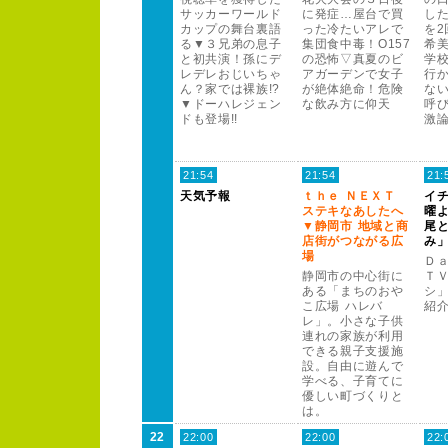
サッカー
ワー
ルド
に発症…屋台で買
し
カップの舞台裏語
った冷たいアレで
を2
る▼３
兄弟の息子
集団食中毒！
O
1
5
7
希
と初共演！
孫にデ
の恐怖▽真夏のビ
学
レデレおじいちゃ
アガー
デンで女子
行
ん？
家では裸族!
?
が絶体絶命！
危険
な
▼ドー
ハレジェン
な飲み方に仰天
呼
ドも登場!
!
激
21:54
21:54
21:
天気予報
ｔ
ｈ
ｅ
Ｎ
Ｅ
Ｘ
Ｔ
イ
ステキなあしたへ
曜
▼静岡市 地域と商
尾
店街がつながる広
み
場
Ｄ
静岡市の中心街に
Ｔ
ある「まちのおや
シ
こ広場 ハレバ
紹
レ」。
小さな子供
連れの家族が利用
できる親子支援施
設。
自由に遊んで
学べる、
子育てに
優しい町づくりと
は。
22
22:00
22:00
22: