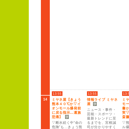
13:55
13:55
13:
14
ミヤネ屋【きょう
情報ライブ ミヤネ
ミ
熊本４
０
℃か▽イ
屋
モ
オンモー
ル爆発前
書
ニュー
ス・事件・
に戻る指示…遺族
実
芸能・スポー
ツ・
悲痛】
斎
最新トレンドに至
▽断水続く中“命の
るまでを、
宮根誠
▽熊
危険”
も…きょう熊
司が分かりやすく
ル爆