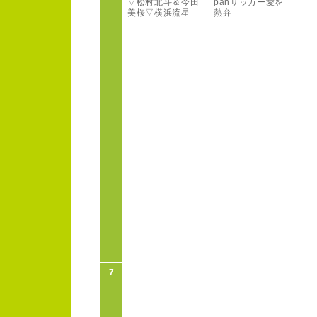
▽松村北斗＆今田
p
a
n
サッカー
愛を
美桜▽横浜流星
熱弁
7