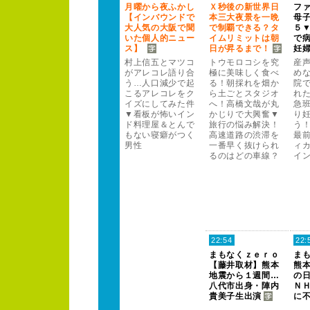
月曜から夜ふかし
Ｘ
秒後の新世界日
フ
【インバウンドで
本三大夜景を一晩
母
大人気の大阪で聞
で制覇できる？
タ
５
いた個人的ニュー
イムリミットは朝
で
ス】
日が昇るまで！
妊
村上信五とマツコ
トウモロコシを究
産
がアレコレ語り合
極に美味しく食べ
め
う…人口減少で起
る！
朝採れを畑か
院
こるアレコレをク
ら土ごとスタジオ
れ
イズにしてみた件
へ！
高橋文哉が丸
急
▼看板が怖いイン
かじりで大興奮▼
り
ド料理屋＆とんで
旅行の悩み解決！
う
もない寝癖がつく
高速道路の渋滞を
最
男性
一番早く抜けられ
ィ
るのはどの車線？
イン
22:54
22:
まもなくｚ
ｅ
ｒ
ｏ
ま
【藤井取材】熊本
熊
地震から１
週間…
の
八代市出身・陣内
Ｎ
貴美子生出演
に