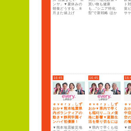
ンヤ」▼夏休みの
買い物も健康
ト
朝食どうする…８
も…“シニア特化
覚ピ
月また値上げ
型”
で新戦略 ほか
サ
16:45
16:45
16:
ｅ
ｖ
ｅ
ｒ
ｙ
．しず
ｅ
ｖ
ｅ
ｒ
ｙ
．しず
ｅ
おか▼熊本地震県
おか▼県内で早く
お
内ボランティアの
も稲刈り…コメ価
中
動き▼静岡学園イ
格に影響▼避難生
空の
ンハイ初優勝！
活を乗り切るには
の
▼熊本地震被災地
▼県内で早くも稲
▼