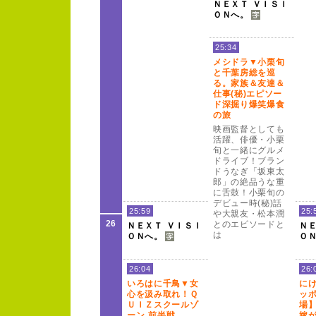
Ｎ
Ｅ
Ｘ
Ｔ
Ｖ
Ｉ
Ｓ
Ｉ
Ｏ
Ｎ
へ。
25:34
メシドラ▼小栗旬
と千葉房総を巡
る。
家族＆友達＆
仕事(
秘)
エピソー
ド深掘り爆笑爆食
の旅
映画監督としても
活躍、
俳優・小栗
旬と一緒にグルメ
ドライブ！
ブラン
ドうなぎ「坂東太
郎」の絶品うな重
に舌鼓！
小栗旬の
デビュー
時(
秘)
話
25:59
25:
や大親友・松本潤
26
とのエピソー
ドと
Ｎ
Ｅ
Ｘ
Ｔ
Ｖ
Ｉ
Ｓ
Ｉ
Ｎ
は
Ｏ
Ｎ
へ。
Ｏ
26:04
26:
いろはに千鳥▼女
に
心を汲み取れ！
Ｑ
ッ
Ｕ
Ｉ
Ｚ
スクー
ルゾ
場
ー
ン 前半戦
嫁が