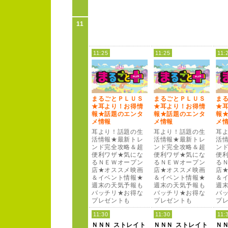
11
11:25
11:25
11:
まるごとＰ
Ｌ
Ｕ
Ｓ
まるごとＰ
Ｌ
Ｕ
Ｓ
ま
★耳より！
お得情
★耳より！
お得情
★
報★話題のエンタ
報★話題のエンタ
報
メ情報
メ情報
メ
耳より！
話題の生
耳より！
話題の生
耳
活情報★最新トレ
活情報★最新トレ
活
ンド完全攻略＆超
ンド完全攻略＆超
ン
便利ワザ★気にな
便利ワザ★気にな
便
るＮ
Ｅ
Ｗ
オー
プン
るＮ
Ｅ
Ｗ
オー
プン
る
店★オススメ映画
店★オススメ映画
店
＆イベント情報★
＆イベント情報★
＆
週末の天気予報も
週末の天気予報も
週
バッチリ★お得な
バッチリ★お得な
バ
プレゼントも
プレゼントも
プ
11:30
11:30
11:
Ｎ
Ｎ
Ｎ
ストレイト
Ｎ
Ｎ
Ｎ
ストレイト
Ｎ