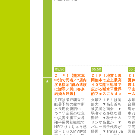
05:50
05:50
05:
Ｚ
Ｉ
Ｐ
！
【熊本車
Ｚ
Ｉ
Ｐ
！
地震１
週
Ｚ
中泊で死者／
”
店内
間熊本で史上最高
夏
6
戻る指示”
認め遺族
４
０
℃超▽地域で
震
に謝罪／
川口春奈
広がる断水▽世界
▽
結婚＆妊娠】
的フェスにＡ
ｄ
ｏ
ー
月曜は瀬戸朝香▽
火曜Ｚ
Ｉ
Ｐ
！
は岡
水
酷暑予想の熊本断
部大 ▼高市首相
台
水長期化復旧い
被災者と面会 ▼
縄
つ？
▽企業の役立
弱者守る多様な避
車7
つ災害支援▽大谷
難所 ▼秋サケ＆
▽
翔平長男初観戦で
サンマ高騰か ▼
谷
H
R
▽りくりゅう感
バレー
男子代表が
▽
涙▽ミセスM
V
解禁
帰国 ▼T
r
a
v
i
s
J
a
誉