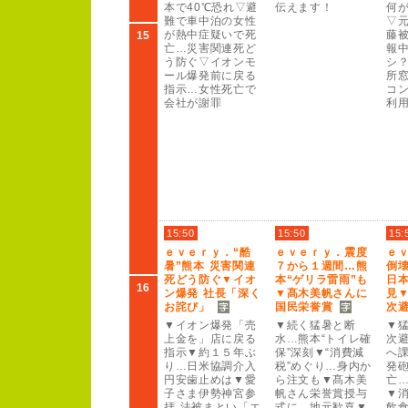
本で4
0
℃恐れ▽避
伝えます！
何
難で車中泊の女性
▽
が熱中症疑いで死
藤被
15
亡…災害関連死ど
報
う防ぐ▽イオンモ
シ
ー
ル爆発前に戻る
所
指示…女性死亡で
コ
会社が謝罪
利
15:50
15:50
15:
ｅ
ｖ
ｅ
ｒ
ｙ
．“酷
ｅ
ｖ
ｅ
ｒ
ｙ
．震度
ｅ
暑”
熊本 災害関連
７
から１
週間…熊
倒
死どう防ぐ▼イオ
本“ゲリラ雷雨”
も
日
16
ン爆発 社長「深く
▼髙木美帆さんに
見
お詫び」
国民栄誉賞
次
▼イオン爆発「売
▼続く猛暑と断
▼
上金を」店に戻る
水…熊本“トイレ確
次
指示▼約１
５
年ぶ
保”
深刻▼“消費減
へ
り…日米協調介入
税”
めぐり…身内か
発砲
円安歯止めは▼愛
ら注文も▼髙木美
亡
子さま伊勢神宮参
帆さん栄誉賞授与
▼
拝 法被まとい「エ
式に…地元歓喜▼
飲