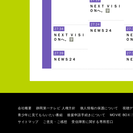
Ｎ
Ｅ
Ｘ
Ｔ
Ｖ
Ｉ
Ｓ
Ｉ
Ｏ
Ｎ
へ。
27:24
27:34
27:
Ｎ
Ｅ
Ｗ
Ｓ
２
４
Ｎ
Ｅ
Ｘ
Ｔ
Ｖ
Ｉ
Ｓ
Ｉ
Ｎ
Ｏ
Ｎ
へ。
Ｏ
27:39
27:
Ｎ
Ｅ
Ｗ
Ｓ
２
４
Ｎ
会社概要
静岡第一テレビ 人権方針
個人情報の保護について
視聴デ
青少年に見てもらいたい番組
後援申請手続きについて
MOVIE BOX
サイトマップ
ご意見・ご感想
受信障害に関する専用窓口