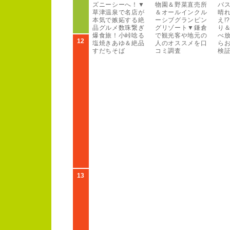
ズニー
シー
へ！
▼
物園＆野菜直売所
バ
草津温泉で名店が
＆オー
ルインクル
晴
本気で嫉妬する絶
ー
シブグランピン
え!
?
品グルメ数珠繋ぎ
グリゾー
ト▼鎌倉
り
爆食旅！
小峠唸る
で観光客や地元の
べ
12
塩焼きあゆ＆絶品
人のオススメを口
ら
すだちそば
コミ調査
検
13