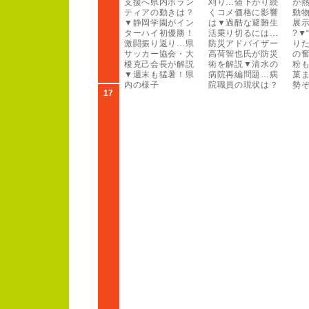
支援へ県内ボラン
刈り…値下がり続
が
ティアの動きは？
くコメ価格に影響
動
▼静岡学園がイン
は▼過酷な避難生
展示
ター
ハイ初優勝！
活乗り切るには…
?
▼
激闘振り返り…県
防災アドバイザー
り
サッカー
協会・大
高荷智也氏が防災
の
榎克己会長が解説
術を解説▼清水の
粉
▼週末も猛暑！
県
病院再編問題…病
菓
内の様子
院職員の現状は？
勢
17