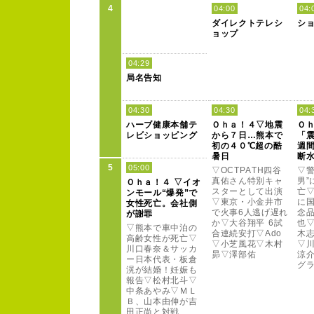
4
04:00
04:
ダイレクトテレシ
シ
ョップ
04:29
局名告知
04:30
04:30
04:
ハー
ブ健康本舗テ
Ｏ
ｈ
ａ
！
４
▽地震
Ｏ
レビショッピング
から７
日…熊本で
「
初の４
０
℃超の酷
週
暑日
断
5
05:00
▽O
C
T
P
A
T
H
四谷
▽警
真佑さん特別キャ
男”
Ｏ
ｈ
ａ
！
４
▽イオ
スター
として出演
亡
ンモー
ル“爆発”
で
▽東京・小金井市
に
女性死亡。
会社側
で火事6
人逃げ遅れ
念
が謝罪
か▽大谷翔平 6
試
也
▽熊本で車中泊の
合連続安打▽A
d
o
木
高齢女性が死亡▽
▽小芝風花▽木村
▽
川口春奈＆サッカ
昴▽澤部佑
涼
ー
日本代表・板倉
グ
滉が結婚！
妊娠も
報告▽松村北斗▽
中条あやみ▽Ｍ
Ｌ
Ｂ
、
山本由伸が吉
田正尚と対戦