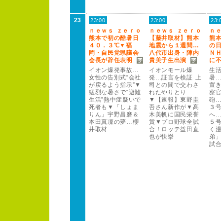
23
23:00
23:00
23:
ｎ
ｅ
ｗ
ｓ
ｚ
ｅ
ｒ
ｏ
ｎ
ｅ
ｗ
ｓ
ｚ
ｅ
ｒ
ｏ
ｎ
熊本で初の酷暑日
【藤井取材】熊本
熊
４
０
．３
℃▼福
地震から１
週間…
の
岡・自民党県議会
八代市出身・陣内
Ｎ
会長が辞任表明
貴美子生出演
に
イオン爆発事故…
イオンモー
ル爆
生
女性の告別式“会社
発…証言を検証 上
暑
が戻るよう指示”
▼
司との間で交わさ
置
猛烈な暑さで“避難
れたやりとり
察
生活”
熱中症疑いで
▼【速報】東野圭
砲
死者も▼「しょま
吾さん新作が▼髙
３
りん」宇野昌磨＆
木美帆に国民栄誉
へ
本田真凜の夢…櫻
賞▼プロ野球全試
５
井取材
合！
ロッテ益田直
く
也が快挙
弟
試