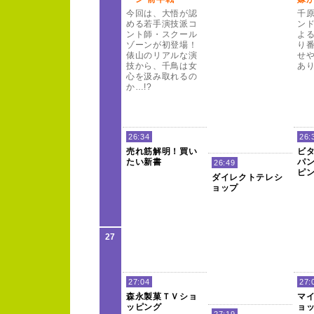
今回は、
大悟が認
千
める若手演技派コ
ン
ント師・スクー
ル
よ
ゾー
ンが初登場！
り
俵山のリアルな演
せ
技から、
千鳥は女
あ
心を汲み取れるの
か…!
?
26:34
26:
売れ筋解明！
買い
ビ
たい新書
パ
26:49
ピ
ダイレクトテレシ
ョップ
27
27:04
27:
森永製菓Ｔ
Ｖ
ショ
マ
ッピング
ョ
27:19