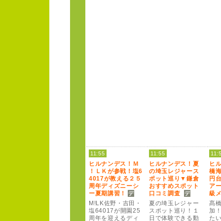
11:55
11:55
11:
ヒルナンデス！
Ｍ
ヒルナンデス！
夏
ヒ
！
Ｌ
Ｋ
が参戦！
塩
6
の埼玉レジャー
ス
橋
4
0
1
7
が教える２
５
ポット巡り▼鎌倉
円
周年ディズニー
シ
おすすめスポット
ア
ー
夏期講習！
口コミ調査
級
M
!
L
K
佐野・吉田・
夏の埼玉レジャー
髙
塩
6
4
0
1
7
が開園2
5
スポット巡り！
１
加
周年を迎えるディ
日で体験できる動
たい