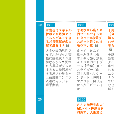
19
19:00
19:00
19:
有吉ゼミ▼ギャル
オモウマい店１
０
千
曽根Ｖ
Ｓ
最強アイ
円プー
ル!
?
イルカ
【
ドル＆グルメすぎ
にタッチ!
!
水遊び
簿
る相撲部屋が名古
スポット近くのオ
む
屋で爆食Ｓ
Ｐ
モウマい店
暮
大食い最強男性ア
食べて！
遊んで！
イドルがギャル曽
夏休みＳ
Ｐ
【栃
手
根に挑戦状！
３
連
木】ギガ盛り炒飯
当
勝なるか!
?
▼夏の
＆１
０
０
円以下プ
ク
名古屋場所グルメ
ー
ル【千葉】落下
事
すぎる大嶽部屋が
スライダー
【山
れ
名古屋メシ爆食▼
梨】人間ハリケー
ニ
工藤農園ニンニク
ンボー
ト【沖縄】
１
収穫に元メジャー
マグロドッ切り定
で
選手参戦
食＆夕日ビー
チほ
む
か
催
20
20:00
さんま御殿有名人(
秘)
バイト経歴Ｓ
Ｐ
羽鳥アナ人生変え