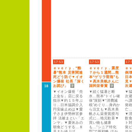
17:53
17:53
17:
ｅ
ｖ
ｅ
ｒ
ｙ
．“酷
ｅ
ｖ
ｅ
ｒ
ｙ
．震度
ｅ
暑”
熊本 災害関連
７
から１
週間…熊
倒
死どう防ぐ▼イオ
本“ゲリラ雷雨”
も
日
ン爆発 社長「深く
▼髙木美帆さんに
見
お詫び」
国民栄誉賞
次
18
▼イオン爆発「売
▼続く猛暑と断
▼
上金を」店に戻る
水…熊本“トイレ確
次
指示▼約１
５
年ぶ
保”
深刻▼“消費減
へ
り…日米協調介入
税”
めぐり…身内か
発砲
円安歯止めは▼愛
ら注文も▼髙木美
亡
子さま伊勢神宮参
帆さん栄誉賞授与
▼
拝 法被まとい「エ
式に…地元歓喜▼
飲
ンヤ」▼夏休みの
買い物も健康
ト
朝食どうする…８
も…“シニア特化
覚ピ
月また値上げ
型”
で新戦略 ほか
サ