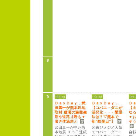
8
9
09:00
09:00
09:
Ｄ
ａ
ｙ
Ｄ
ａ
ｙ
．武
Ｄ
ａ
ｙ
Ｄ
ａ
ｙ
．
Ｄ
田真一が熊本現地
【コバエ・ダニが
【
取材 猛暑の避難生
活発化・・・撃退
な
活や道路寸断も▼
法は？
▽熊本で
▼
暑さ体温超え
初“酷暑日”
】
そ
武田真一が見た熊
関東ジメジメ天気
本地震 １
５
日連続
でコバエ・ダニ・
自