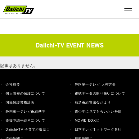
Daiichi-TV EVENT NEWS
記事はありません。
会社概要
静岡第一テレビ 人権方針
個人情報の保護について
視聴データの取り扱いについて
国民保護業務計画
放送番組審議会だより
静岡第一テレビ番組基準
青少年に見てもらいたい番組
後援申請手続きについて
MOVIE BOX
Daiichi-TV 子育て応援団
日本テレビネットワーク各社
読売新聞
報知新聞