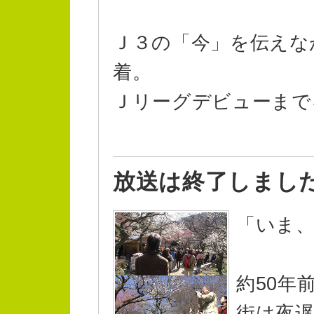
Ｊ３の「今」を伝えな
着。
Ｊリーグデビューまで
放送は終了しまし
「いま
約50年
街は夜