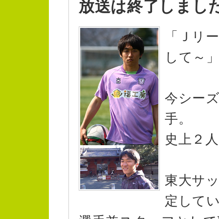
放送は終了しまし
「Ｊリ
して～
今シー
手。
史上２
東大サ
定して