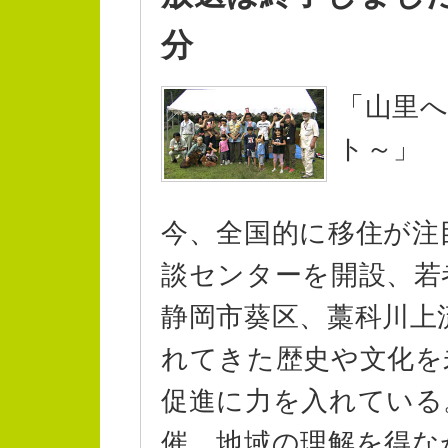
分
「山里
ト～」
今、全国的に移住が注
談センターを開設、若
静岡市葵区、藁科川上
れてきた歴史や文化を
促進に力を入れている
催。地域の理解を得な