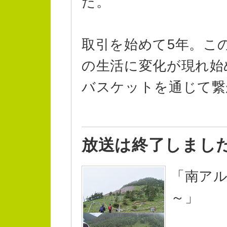
た。
取引を始めて5年。こ
の生活に変化が現れ始
バスケットを通じて繋
放送は終了しまし
「南ア
～」