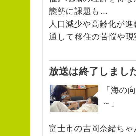
態勢に課題も…
人口減少や高齢化が進
通して移住の苦悩や現
放送は終了しまし
「海の
～」
富士市の吉岡奈緒ちゃ