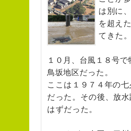
は別に
を超え
てきた
１０月、台風１８号で
鳥坂地区だった。
ここは１９７４年の七
だった。その後、放水
はずだった。