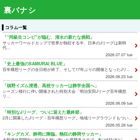
裏バナシ
コラム一覧
「“同級生コンビ”が臨む、清水の新たな挑戦」
サッカーワールドカップで世界が熱狂する中、日本のJリーグは新時
代...
2026.07.07 tue
「史上最強のSAMURAI BLUE」
百年構想リーグの全日程が終了、そして17年ぶりの開催となったJリ...
2026.06.23 tue
「槙野イズム浸透、高校サッカーは静学全国へ」
シーズン移行に伴い開催された特別大会「明治安田Jリーグ百年構想
リ...
2026.06.09 tue
「特別なJリーグ、ついに迎えた最終節」
2月に開幕したJリーグ・百年構想リーグ。地域リーグラウンドもつい...
2026.05.26 tue
「キングカズ、静岡に降臨。熱狂の静岡サッカー」
大型連休期間中に5試合を戦い抜いた県勢各クラブ。私は6日(水)に...