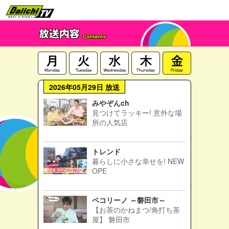
2026年05月29日 放送
みやぞんch
見つけてラッキー! 意外な場
所の人気店
トレンド
暮らしに小さな幸せを! NEW
OPE
ペコリーノ ～磐田市～
【お茶のかねまつ/角打ち茶
屋】 磐田市