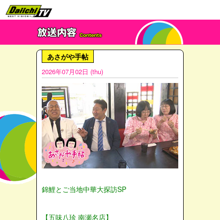
あさがや手帖
2026年07月02日 (thu)
錦鯉とご当地中華大探訪SP
【五味八珍 南瀬名店】