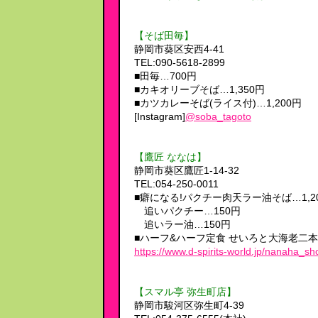
【そば田毎】
静岡市葵区安西4-41
TEL:090-5618-2899
■田毎…700円
■カキオリーブそば…1,350円
■カツカレーそば(ライス付)…1,200円
[Instagram]
@soba_tagoto
【鷹匠 ななは】
静岡市葵区鷹匠1-14-32
TEL:054-250-0011
■癖になる!パクチー肉天ラー油そば…1,2
追いパクチー…150円
追いラー油…150円
■ハーフ&ハーフ定食 せいろと大海老二本天
https://www.d-spirits-world.jp/nanaha_sh
【スマル亭 弥生町店】
静岡市駿河区弥生町4-39