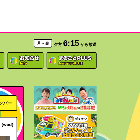
6:15
月～金
夕方
から放送
ンバー
(wed)