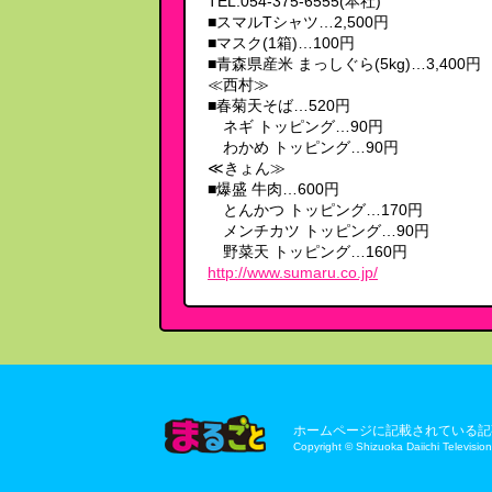
TEL:054-375-6555(本社)
■スマルTシャツ…2,500円
■マスク(1箱)…100円
■青森県産米 まっしぐら(5kg)…3,400円
≪西村≫
■春菊天そば…520円
ネギ トッピング…90円
わかめ トッピング…90円
≪きょん≫
■爆盛 牛肉…600円
とんかつ トッピング…170円
メンチカツ トッピング…90円
野菜天 トッピング…160円
http://www.sumaru.co.jp/
ホームページに記載されている記
Copyright © Shizuoka Daiichi Television