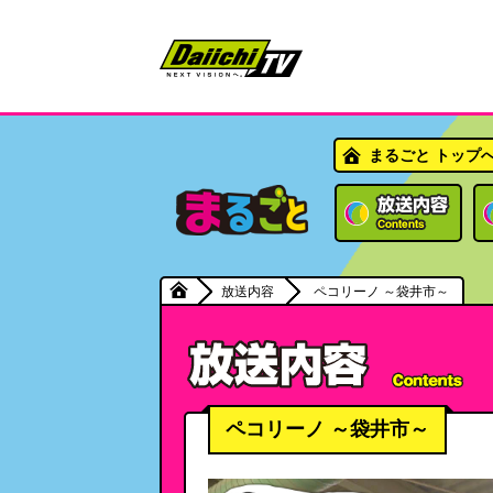
まるごと トップ
放送内容
ペコリーノ ～袋井市～
ペコリーノ ～袋井市～