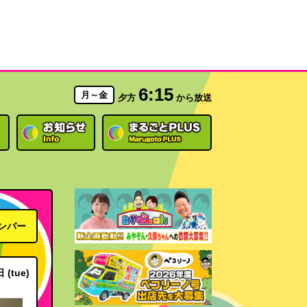
6:15
月～金
夕方
から放送
ンバー
 (tue)