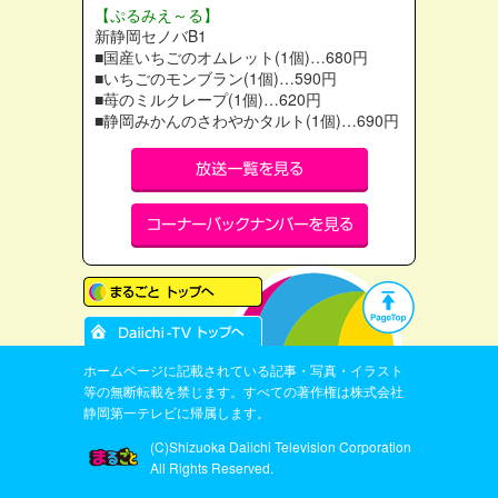
【ぷるみえ～る】
新静岡セノバB1
■国産いちごのオムレット(1個)…680円
■いちごのモンブラン(1個)…590円
■苺のミルクレープ(1個)…620円
■静岡みかんのさわやかタルト(1個)…690円
ホームページに記載されている記事・写真・イラスト
等の無断転載を禁じます。すべての著作権は株式会社
静岡第一テレビに帰属します。
(C)Shizuoka Daiichi Television Corporation
All Rights Reserved.