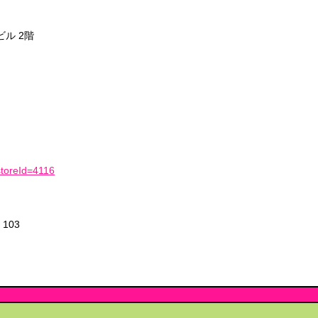
ビル 2階
?storeId=4116
103