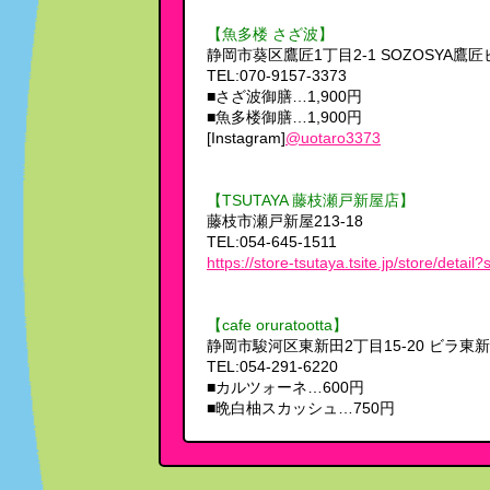
【魚多楼 さざ波】
静岡市葵区鷹匠1丁目2-1 SOZOSYA鷹匠
TEL:070-9157-3373
■さざ波御膳…1,900円
■魚多楼御膳…1,900円
[Instagram]
@uotaro3373
【TSUTAYA 藤枝瀬戸新屋店】
藤枝市瀬戸新屋213-18
TEL:054-645-1511
https://store-tsutaya.tsite.jp/store/detail
【cafe oruratootta】
静岡市駿河区東新田2丁目15-20 ビラ東新 
TEL:054-291-6220
■カルツォーネ…600円
■晩白柚スカッシュ…750円