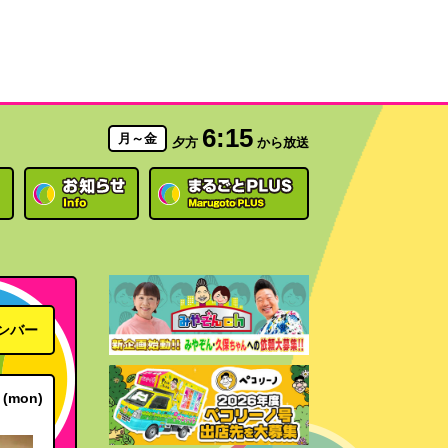
6:15
月～金
夕方
から放送
ンバー
(mon)