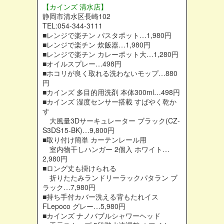
【カインズ 清水店】
静岡市清水区長崎102
TEL:054-344-3111
■レンジで楽チン パスタポット…1,980円
■レンジで楽チン 炊飯器…1,980円
■レンジで楽チン カレーポット大…1,280円
■オイルスプレー…498円
■ホコリが良く取れる洗わないモップ…880
円
■カインズ 多目的用洗剤 本体300ml…498円
■カインズ 湿度センサー搭載 すばやく乾か
す
大風量3Dサーキュレーター ブラック(CZ-
S3DS15-BK)…9,800円
■取り付け簡単 カーテンレール用
室内物干しハンガー 2個入 ホワイト…
2,980円
■ロング丈も掛けられる
折りたたみランドリーラックパタラン ブ
ラック…7,980円
■持ち手付カバー洗える背もたれイス
FLepoco グレー…5,980円
■カインズ ナノバブルシャワーヘッド