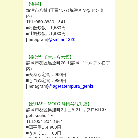
【海飯】
焼津市八楠4丁目13-7(焼津さかなセンター
内)
TEL:050-8889-1541
■海飯炒飯…1,580円
■牡蠣炒飯…1,680円
[Instagram]
@kaihan1220
【揚げたて天ぷら元気】
静岡市葵区黒金町28-1(静岡ゴールデン横丁
内)
■天ぷら定食…990円
■もつ鍋定食…990円
[Instagram]
@agetatempura_genki
【鰻HASHIMOTO 静岡呉服町店】
静岡市葵区呉服町2丁目5-21 リブロBLDG
gofukucho 1F
TEL:054-204-1661
■源平重…4,600円
■うざく…1,100円