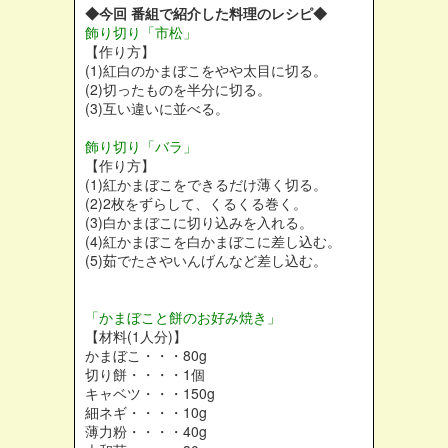
◆今回 番組で紹介した料理のレシピ◆
飾り切り「市松」
【作り方】
(1)紅白のかまぼこをやや太目に切る。
(2)切ったものを半分に切る。
(3)互い違いに並べる。
飾り切り「バラ」
【作り方】
(1)紅かまぼこをできるだけ薄く切る。
(2)2枚をずらして、くるくる巻く。
(3)白かまぼこに切り込みを入れる。
(4)紅かまぼこを白かまぼこに差し込む。
(5)茹でたさやいんげんなど差し込む。
「かまぼこと餅のお好み焼き」
【材料(1人分)】
かまぼこ・・・80g
切り餅・・・・1個
キャベツ・・・150g
細ネギ・・・・10g
薄力粉・・・・40g