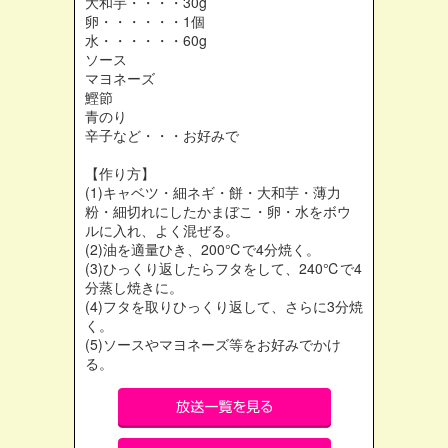
大和芋・・・・30g
卵・・・・・・1個
水・・・・・・60g
ソース
マヨネーズ
鰹節
青のり
辛子など・・・お好みで
【作り方】
(1)キャベツ・細ネギ・餅・大和芋・薄力
粉・細切れにしたかまぼこ・卵・水をボウ
ルに入れ、よく混ぜる。
(2)油を適量ひき、200℃で4分焼く。
(3)ひっくり返したらフタをして、240℃で4
分蒸し焼きに。
(4)フタを取りひっくり返して、さらに3分焼
く。
(5)ソースやマヨネーズ等をお好みでかけ
る。