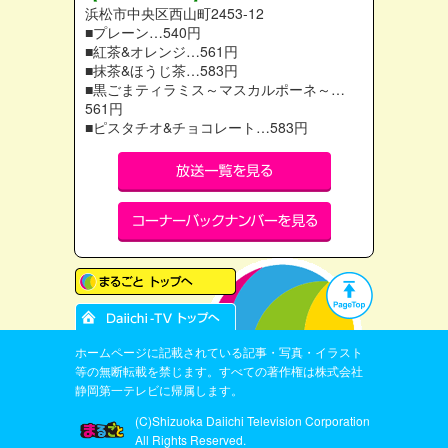
浜松市中央区西山町2453-12
■プレーン…540円
■紅茶&オレンジ…561円
■抹茶&ほうじ茶…583円
■黒ごまティラミス～マスカルポーネ～…
561円
■ピスタチオ&チョコレート…583円
ホームページに記載されている記事・写真・イラスト
等の無断転載を禁じます。すべての著作権は株式会社
静岡第一テレビに帰属します。
(C)Shizuoka Daiichi Television Corporation
All Rights Reserved.