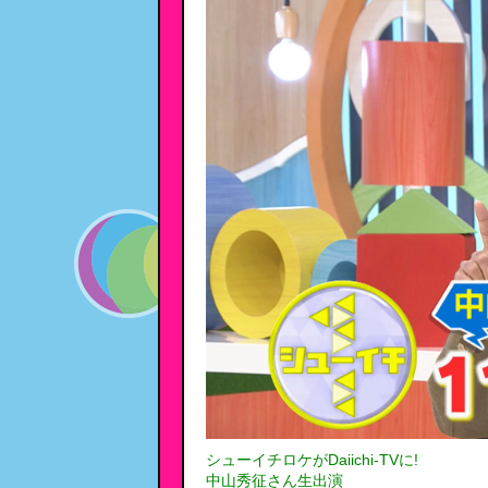
シューイチロケがDaiichi-TVに!
中山秀征さん生出演