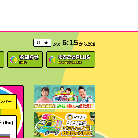
6:15
月～金
夕方
から放送
ンバー
 (thu)