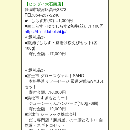
【ヒシダイ大石商店】
静岡市駿河区高松3373
TEL:054-237-2246
■生しらす丼(並)…1,000円
■生しらす・ゆでしらす2色丼(並)…1,100円
https://hishidai-oishi.jp/
≪返礼品≫
■釜揚げしらす・釜揚げ桜えびセット(各
400g)
寄付金額…17,000円
≪返礼品≫
■富士市 グロースヴァルトSANO
本格手造りソーセージ 厳選5種詰め合わせ
セット
寄付金額…16,000円
■浜松市 すぎもとミート
ジューシーくんハンバーグ(180g×6個)
寄付金額…12,000円
■焼津市 シーラック株式会社
だし専門店「勝男屋」の一膳とろトロ 自
然薯・ネギトロセット