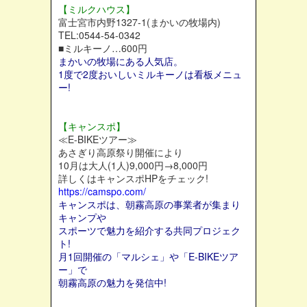
【ミルクハウス】
富士宮市内野1327-1(まかいの牧場内)
TEL:0544-54-0342
■ミルキーノ…600円
まかいの牧場にある人気店。
1度で2度おいしいミルキーノは看板メニュ
ー!
【キャンスポ】
≪E-BIKEツアー≫
あさぎり高原祭り開催により
10月は大人(1人)9,000円→8,000円
詳しくはキャンスポHPをチェック!
https://camspo.com/
キャンスポは、朝霧高原の事業者が集まり
キャンプや
スポーツで魅力を紹介する共同プロジェク
ト!
月1回開催の「マルシェ」や「E-BIKEツア
ー」で
朝霧高原の魅力を発信中!