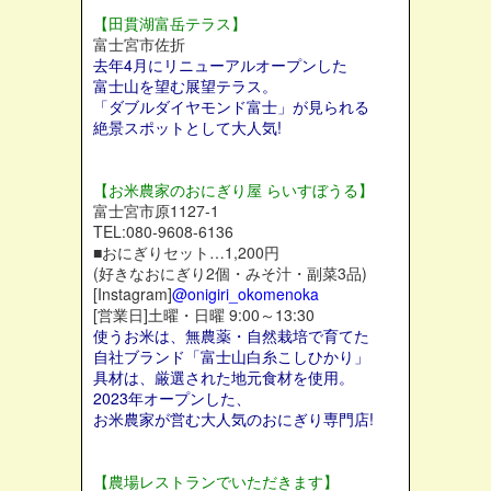
【田貫湖富岳テラス】
富士宮市佐折
去年4月にリニューアルオープンした
富士山を望む展望テラス。
「ダブルダイヤモンド富士」が見られる
絶景スポットとして大人気!
【お米農家のおにぎり屋 らいすぼうる】
富士宮市原1127-1
TEL:080-9608-6136
■おにぎりセット…1,200円
(好きなおにぎり2個・みそ汁・副菜3品)
[Instagram]
@onigiri_okomenoka
[営業日]土曜・日曜 9:00～13:30
使うお米は、無農薬・自然栽培で育てた
自社ブランド「富士山白糸こしひかり」
具材は、厳選された地元食材を使用。
2023年オープンした、
お米農家が営む大人気のおにぎり専門店!
【農場レストランでいただきます】