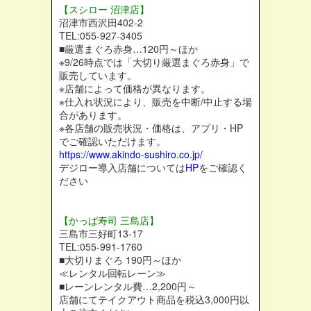
【スシロー 沼津店】
沼津市西沢田402-2
TEL:055-927-3405
■厳選まぐろ赤身…120円～ほか
※9/26時点では「大切り厳選まぐろ赤身」で
販売しています。
※店舗によって価格が異なります。
※仕入れ状況により、販売を中断/中止する場
合があります。
※各店舗の販売状況・価格は、アプリ・HP
でご確認いただけます。
https://www.akindo-sushiro.co.jp/
デジロー導入店舗については
HP
をご確認く
ださい
【かっぱ寿司 三島店】
三島市三好町13-17
TEL:055-991-1760
■大切りまぐろ 190円～ほか
≪レンタル回転レーン≫
■レーンレンタル費…2,200円～
店舗にてテイクアウト商品を税込3,000円以