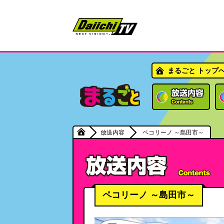
まるごと トップ
放送内容
ペコリーノ ～島田市～
ペコリーノ ～島田市～