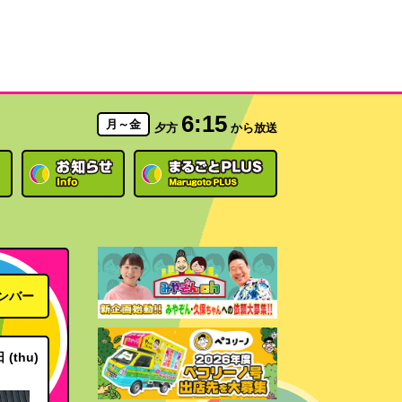
6:15
月～金
夕方
から放送
ンバー
 (thu)