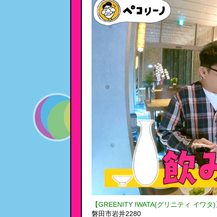
【GREENITY IWATA(グリニティ イワタ
磐田市岩井2280