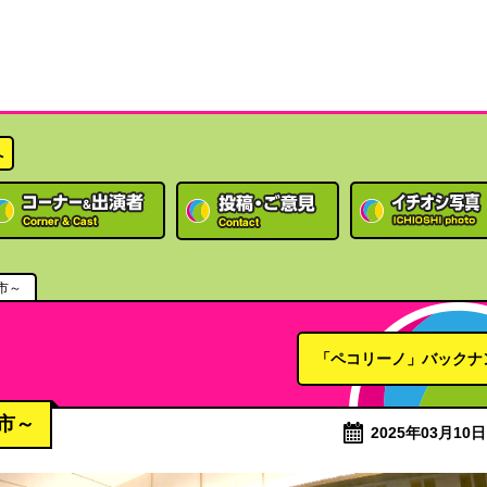
へ
市～
「ペコリーノ」バックナ
市～
2025年03月10日 