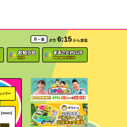
6:15
月～金
夕方
から放送
ンバー
(mon)