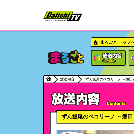
まるごと トップ
放送内容
ずん飯尾のペコリーノ ～磐田
ずん飯尾のペコリーノ ～磐田