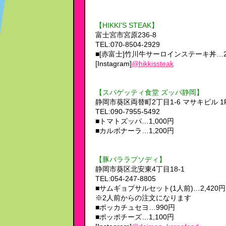
【HIKKI'S STEAK】
富士宮市宮原236-8
TEL:070-8504-2929
■[赤富士]竹川牛サーロインステーキ丼…2,
[Instagram]
@hikkissteak
【スパゲッティ食堂 ズッパ静岡】
静岡市葵区両替町2丁目1-6 マサキビル 1
TEL:090-7955-5492
■トマトズッパ…1,000円
■カルボナーラ…1,200円
【豚バララプソディ】
静岡市葵区北安東4丁目18-1
TEL:054-247-8805
■サムギョプサルセット(1人前)…2,420円
※2人前からの注文になります
■ポッカチュセヨ…990円
■ポッポチーズ…1,100円