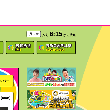
6:15
月～金
夕方
から放送
ンバー
(mon)