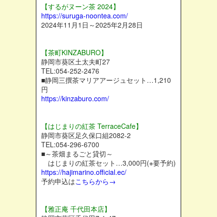
【するがヌーン茶 2024】
https://suruga-noontea.com/
2024年11月1日～2025年2月28日
【茶町KINZABURO】
静岡市葵区土太夫町27
TEL:054-252-2476
■静岡三撰茶マリアアージュセット…1,210
円
https://kinzaburo.com/
【はじまりの紅茶 TerraceCafe】
静岡市葵区足久保口組2082-2
TEL:054-296-6700
■～茶畑まるごと貸切～
はじまりの紅茶セット…3,000円(※要予約)
https://hajimarino.official.ec/
予約申込は
こちらから→
【雅正庵 千代田本店】