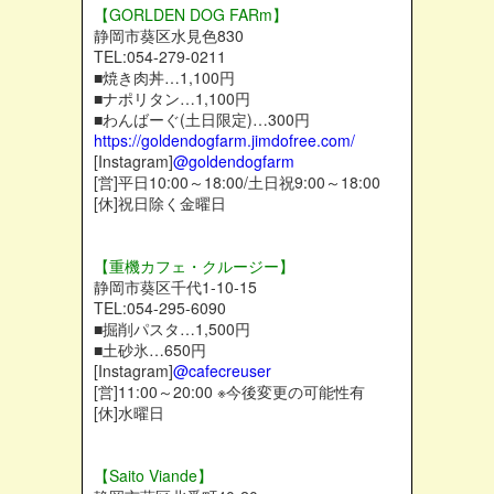
【GORLDEN DOG FARm】
静岡市葵区水見色830
TEL:054-279-0211
■焼き肉丼…1,100円
■ナポリタン…1,100円
■わんばーぐ(土日限定)…300円
https://goldendogfarm.jimdofree.com/
[Instagram]
@goldendogfarm
[営]平日10:00～18:00/土日祝9:00～18:00
[休]祝日除く金曜日
【重機カフェ・クルージー】
静岡市葵区千代1-10-15
TEL:054-295-6090
■掘削パスタ…1,500円
■土砂氷…650円
[Instagram]
@cafecreuser
[営]11:00～20:00 ※今後変更の可能性有
[休]水曜日
【Saito Viande】