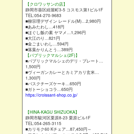
【クロワッサンの店】
静岡市葵区紺屋町3-5 コスモス第1ビル1F
TEL:054-270-9683
■柳宗理デザイン レードル(M)…2,980円
■あみたわし…418円
■ほぐし飯の素 ヤマメ…1,296円
■大江のり…821円
■金ごまいわし…594円
■落葉かりんとう…389円
【パブリックマルシェ(2F)】
■パブリックマルシェのデリ・プレート…
1,500円
■ヴィーガンカレーとカミアカリ玄米…
1,300円
■バスクチーズケーキ…650円
■ガトーショコラ…650円
https://croissant-shop.co.jp/
【HINA-KAGU SHIZUOKA】
静岡市駿河区栗原8-23 栗原ビル1F
TEL:054-265-3115
■カリモク60 Kチェア…87,450円～