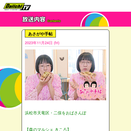
あさがや手帖
2023年11月24日 (fri)
浜松市天竜区・二俣をおばさんぽ
【森のマルシェ きころ】