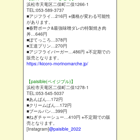
浜松市天竜区二俣町二俣1266-1
TEL:053-589-3737
■アジフライ…216円 ※価格が変わる可能性
があります。
■春野ポーク&最強味噌ダレの特製焼き肉
丼…646円
■ぽてっころ…378円
■王道プリン…270円
■アジフライバーガー…486円 ※不定期での
販売となります。
https://kicoro-morinomarche.jp/
【paisible(ペイジブル)】
浜松市天竜区二俣町二俣1278‐1
TEL:053-545-5037
■あんぱん…172円
■クリームぱん…172円
■ブールパン…399円
■ねぎチャーシュー…410円 ※不定期での販
売となります。
[Instagram]
@paisible_2022