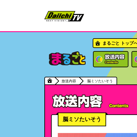
まるごと トップ
放送内容
脳ミソたいそう
脳ミソたいそう