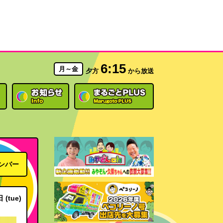
6:15
月～金
夕方
から放送
ンバー
 (tue)