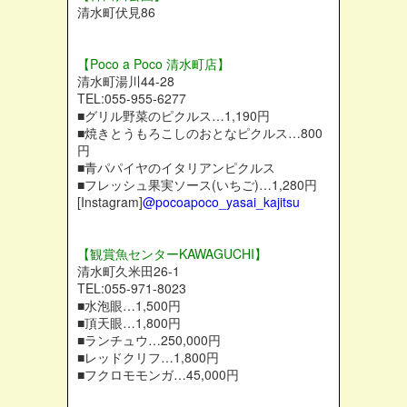
清水町伏見86
【Poco a Poco 清水町店】
清水町湯川44-28
TEL:055-955-6277
■グリル野菜のピクルス…1,190円
■焼きとうもろこしのおとなピクルス…800
円
■青パパイヤのイタリアンピクルス
■フレッシュ果実ソース(いちご)…1,280円
[Instagram]
@pocoapoco_yasai_kajitsu
【観賞魚センターKAWAGUCHI】
清水町久米田26-1
TEL:055-971-8023
■水泡眼…1,500円
■頂天眼…1,800円
■ランチュウ…250,000円
■レッドクリフ…1,800円
■フクロモモンガ…45,000円