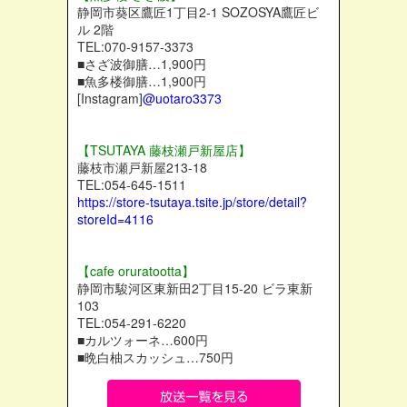
静岡市葵区鷹匠1丁目2-1 SOZOSYA鷹匠ビ
ル 2階
TEL:070-9157-3373
■さざ波御膳…1,900円
■魚多楼御膳…1,900円
[Instagram]
@uotaro3373
【TSUTAYA 藤枝瀬戸新屋店】
藤枝市瀬戸新屋213-18
TEL:054-645-1511
https://store-tsutaya.tsite.jp/store/detail?
storeId=4116
【cafe oruratootta】
静岡市駿河区東新田2丁目15-20 ビラ東新
103
TEL:054-291-6220
■カルツォーネ…600円
■晩白柚スカッシュ…750円