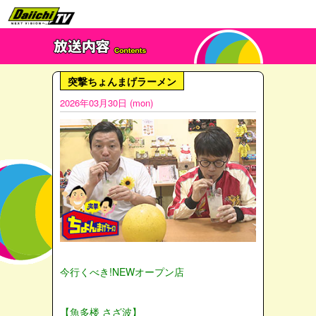
突撃ちょんまげラーメン
2026年03月30日 (mon)
今行くべき!NEWオープン店
【魚多楼 さざ波】