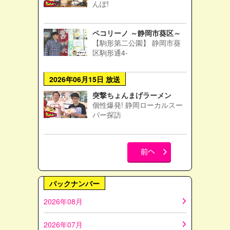
んぽ!
ペコリーノ ～静岡市葵区～
【駒形第二公園】 静岡市葵
区駒形通4-
2026年06月15日 放送
突撃ちょんまげラーメン
個性爆発! 静岡ローカルスー
パー探訪
バックナンバー
2026年08月
2026年07月