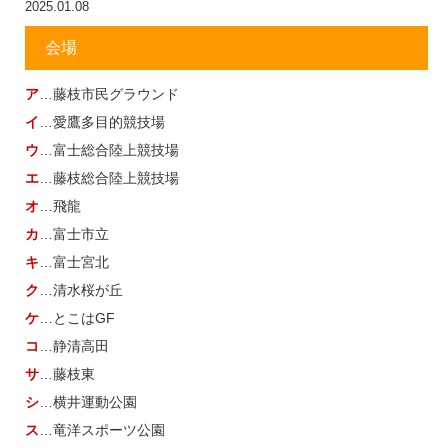
2025.01.08
会場
ア
…藤枝市民グラウンド
イ
…愛鷹多目的競技場
ウ
…富士総合陸上競技場
エ
…藤枝総合陸上競技場
オ
…飛龍
カ
…富士市立
キ
…富士宮北
ク
…清水桜が丘
ケ
…とこはGF
コ
…静清高田
サ
…藤枝東
シ
…横井運動公園
ス
…竜洋スポーツ公園