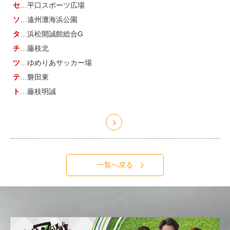
セ
…平口スポーツ広場
ソ
…遠州灘海浜公園
タ
…浜松開誠館総合G
チ
…藤枝北
ツ
…ゆめりあサッカー場
テ
…磐田東
ト
…藤枝明誠
一覧へ戻る