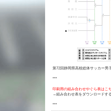
第72回静岡県高校総体サッカー男
***
印刷用の組み合わせやぐら表はこ
→組み合わせ表をダウンロードする(P
***