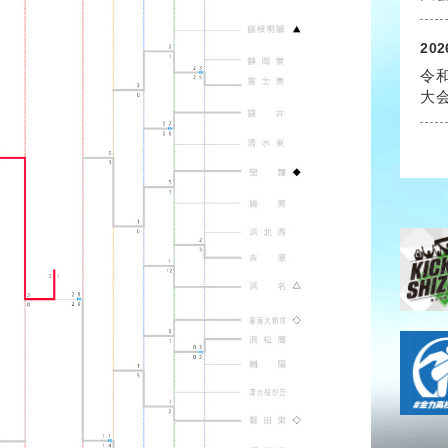
202
令
大