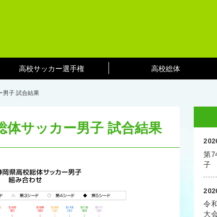
高校サッカー選手権
高校総体
ー男子 試合結果
総体サッカー男子 試合結果
202
第
子
202
令
大