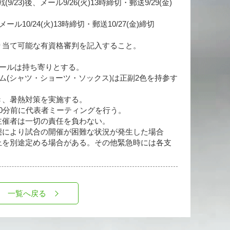
9/23)後、メール9/26(火)13時締切・郵送9/29(金)
ール10/24(火)13時締切・郵送10/27(金)締切
り当て可能な有資格審判を記入すること。
ボールは持ち寄りとする。
ム(シャツ・ショーツ・ソックス)は正副2色を持参す
き、暑熱対策を実施する。
0分前に代表者ミーティングを行う。
主催者は一切の責任を負わない。
態により試合の開催が困難な状況が発生した場合
止を別途定める場合がある。その他緊急時には各支
一覧へ戻る