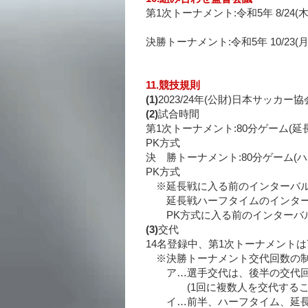
第1次トーナメント:令和5年 8/24
決勝トーナメント:令和5年 10/23(月)1
11.競技規則
(1)
2023/24年(公財)日本サッカ
(2)
試合時間
第1次トーナメント:80分ゲーム(
PK方式
決 勝トーナメント:80分ゲーム(ハ
PK方式
※延長戦に入る前のインターバル
延長戦ハーフタイムのインター
PK方式に入る前のインターバル
(3)
交代
14名登録中、第1次トーナメント
※決勝トーナメント交代回数の
ア…選手交代は、後半の交代回
(1回に複数人を交代すること
イ…前半、ハーフタイム、延長