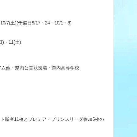
10/7(土)(予備日9/17・24・10/1・8)
日)・11(土)
アム他・県内公営競技場・県内高等学校
ント勝者11校とプレミア・プリンスリーグ参加5校の