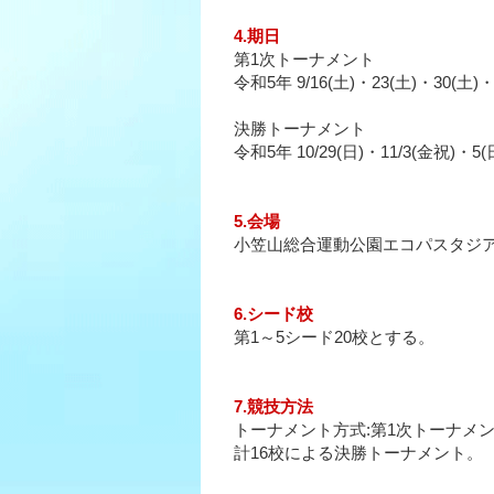
4.期日
第1次トーナメント
令和5年 9/16(土)・23(土)・30(土)・
決勝トーナメント
令和5年 10/29(日)・11/3(金祝)・5(
5.会場
小笠山総合運動公園エコパスタジ
6.シード校
第1～5シード20校とする。
7.競技方法
トーナメント方式:第1次トーナメ
計16校による決勝トーナメント。