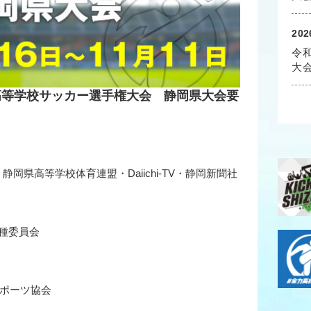
202
令
大
国高等学校サッカー選手権大会 静岡県大会要
岡県高等学校体育連盟・Daiichi-TV・静岡新聞社
種委員会
スポーツ協会