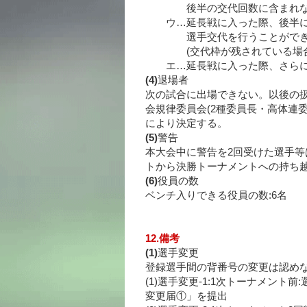
後半の交代回数に含まれな
ウ…延長戦に入った際、後半に
選手交代を行うことができ
(交代枠が残されている場合
エ…延長戦に入った際、さらにも
(4)
退場者
次の試合に出場できない。以後の扱
会規律委員会(2種委員長・高体連
により決定する。
(5)
警告
本大会中に警告を2回受けた選手等
トから決勝トーナメントへの持ち
(6)
役員の数
ベンチ入りできる役員の数:6名
12.備考
(1)
選手変更
登録選手間の背番号の変更は認め
(1)選手変更-1:1次トーナメント前
変更届①」を提出