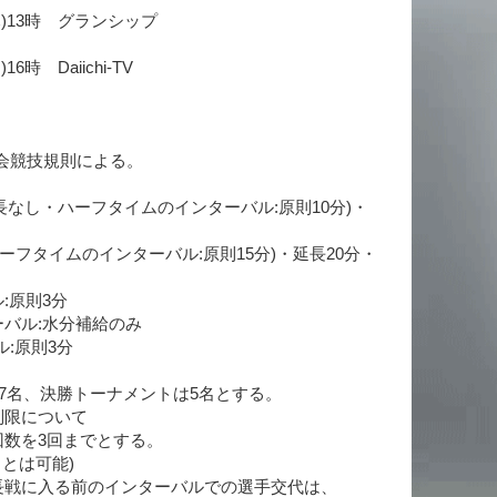
(木)13時 グランシップ
6時 Daiichi-TV
ー協会競技規則による。
延長なし・ハーフタイムのインターバル:原則10分)・
ーフタイムのインターバル:原則15分)・延長20分・
:原則3分
バル:水分補給のみ
:原則3分
は7名、決勝トーナメントは5名とする。
制限について
数を3回までとする。
は可能)
戦に入る前のインターバルでの選手交代は、