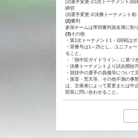
(2)選手変更-2:1次トーナメント2回戦(
締切
(3)選手変更-3:決勝トーナメント前:メ
(2)
審判
参加チームは帯同審判員名簿に割
(3)
その他
・第1次トーナメント1・2回戦は
・背番号は1～25とし、ユニフォー
ること。
・「熱中症ガイドライン」に基づ
・決勝トーナメントより試合開始7
・競技中の選手の負傷等について
・落雷・荒天等、その他不測の事
は、主催者によって変更または中
部長に問い合わせること。