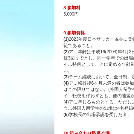
8.参加料
5,000円
9.参加資格
(1)
2023年度日本サッカー協会に
徒であること。
(2)
ア…年齢は平成16(2004)年
技3回までとし、同一学年での出場
イ…特例として、アに定める年齢
い。
(3)
チーム編成において、全日制、
(4)
ア…転校後6ヶ月未満の者は参
はこの限りではない。(外国人留学
イ…転校を伴わずとも、他の連盟
(4)アに準じるものとする。ただ
ウ…外国人留学生の出場は4名登録
(5)
学校長の出場承認を受けた者。
10.組み合わせ監督会議