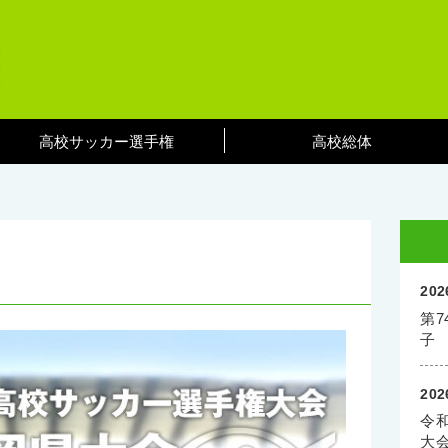
高校サッカー選手権
高校総体
202
第
子
202
令
大