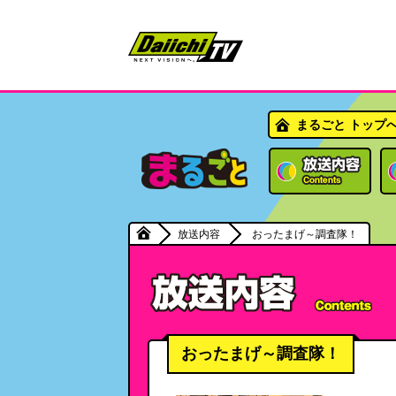
まるごと トップ
放送内容
おったまげ～調査隊！
おったまげ～調査隊！