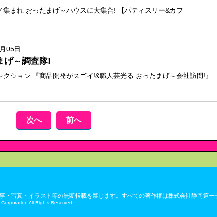
ノ集まれ おったまげ～ハウスに大集合! 【パティスリー&カフ
6月05日
まげ～調査隊!
レクション 『商品開発がスゴイ!&職人芸光る おったまげ～会社訪問!』
次へ
前へ
事・写真・イラスト等の無断転載を禁じます。すべての著作権は株式会社静岡第一
 Corporation All Rights Reserved.