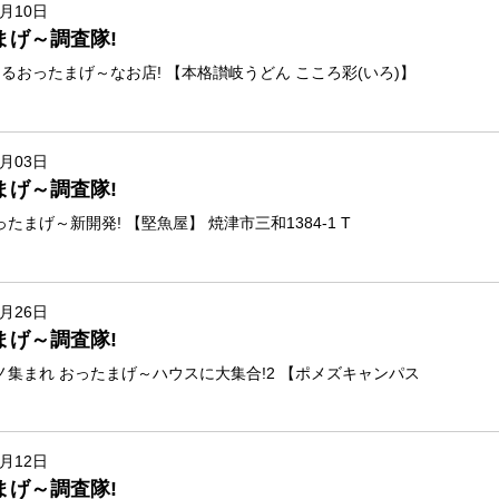
7月10日
まげ～調査隊!
るおったまげ～なお店! 【本格讃岐うどん こころ彩(いろ)】
7月03日
まげ～調査隊!
たまげ～新開発! 【堅魚屋】 焼津市三和1384-1 T
6月26日
まげ～調査隊!
ノ集まれ おったまげ～ハウスに大集合!2 【ポメズキャンパス
6月12日
まげ～調査隊!