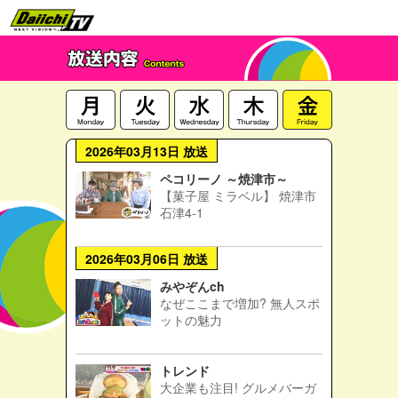
2026年03月13日 放送
ペコリーノ ～焼津市～
【菓子屋 ミラベル】 焼津市
石津4-1
2026年03月06日 放送
みやぞんch
なぜここまで増加? 無人スポ
ットの魅力
トレンド
大企業も注目! グルメバーガ