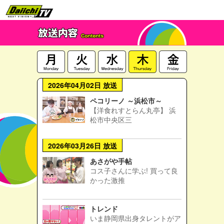
2026年04月02日 放送
ペコリーノ ～浜松市～
【洋食れすとらん丸亭】 浜
松市中央区三
2026年03月26日 放送
あさがや手帖
コス子さんに学ぶ! 買って良
かった激推
トレンド
いま静岡県出身タレントがア