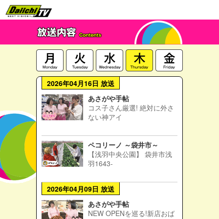
2026年04月16日 放送
あさがや手帖
コス子さん厳選! 絶対に外さ
ない神アイ
ペコリーノ ～袋井市～
【浅羽中央公園】 袋井市浅
羽1643-
2026年04月09日 放送
あさがや手帖
NEW OPENを巡る!新店おば