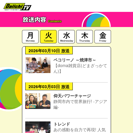
2026年03月10日 放送
ペコリーノ ～焼津市～
【doma雑貨店(どまざっかて
ん)】
2026年03月03日 放送
仰天パワーチャージ
静岡市内で世界旅行! -アジア
編-
トレンド
あの感動を自力で再現! 人気