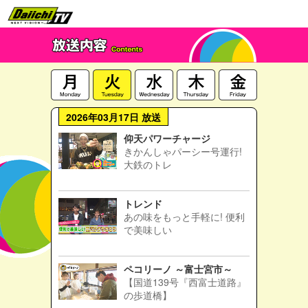
2026年03月17日 放送
仰天パワーチャージ
きかんしゃパーシー号運行!
大鉄のトレ
トレンド
あの味をもっと手軽に! 便利
で美味しい
ペコリーノ ～富士宮市～
【国道139号『西富士道路』
の歩道橋】