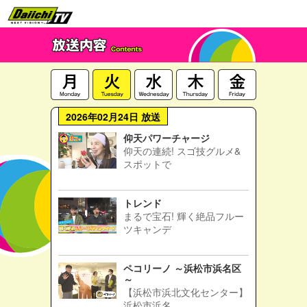
2026年02月24日 放送
仰天パワーチャージ
仰天の連続! スゴ技グルメ&
スポットで
トレンド
まるで宝石! 輝く絶品フルー
ツキャンデ
ペコリーノ ～浜松市浜名区
～
【浜松市浜北文化センター】
浜松市浜名