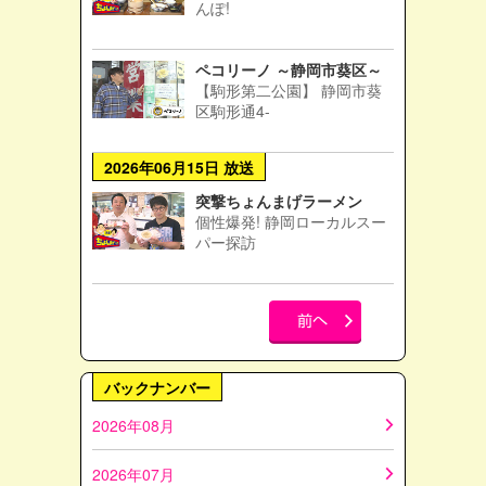
んぽ!
ペコリーノ ～静岡市葵区～
【駒形第二公園】 静岡市葵
区駒形通4-
2026年06月15日 放送
突撃ちょんまげラーメン
個性爆発! 静岡ローカルスー
パー探訪
バックナンバー
2026年08月
2026年07月