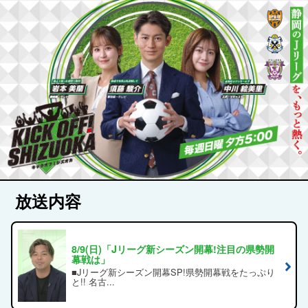
放送内容
8/9(日)「Jリーグ新シーズン開幕!注目の県勢開
幕戦は」
■Jリーグ新シーズン開幕SP!県勢開幕戦をたっぷり
と!! 名古...