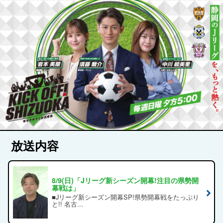
放送内容
8/9(日)「Jリーグ新シーズン開幕!注目の県勢開
幕戦は」
■Jリーグ新シーズン開幕SP!県勢開幕戦をたっぷり
と!! 名古...