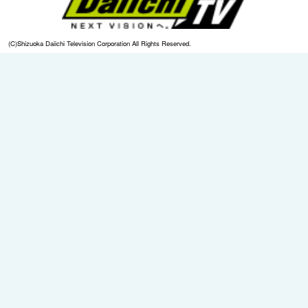
(C)Shizuoka Daiichi Television Corporation All Rights Reserved.