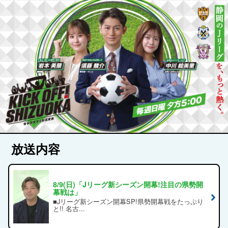
放送内容
8/9(日)「Jリーグ新シーズン開幕!注目の県勢開
幕戦は」
■Jリーグ新シーズン開幕SP!県勢開幕戦をたっぷり
と!! 名古...