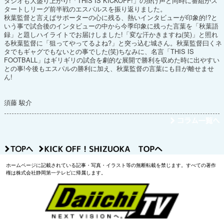
タジオも大盛り上がり!「THIS IS KICKOFF!」の掛け声と同時に番組がス
タートしリーグ前半戦のエスパルスを振り返りました。
秋葉監督と言えばサポーターの心に残る、熱いインタビューが印象的!?と
いう事で試合後のインタビューの中から今季印象に残った言葉を「秋葉語
録」と題しハイライトでお届けしました!「変な汗かきますね(笑)」と照れ
る秋葉監督に「狙ってやってるよね?」と突っ込む城さん。秋葉監督曰くネ
タでもギャグでもないとの事でした(笑)ちなみに、名言「THIS IS
FOOTBALL」はギリギリの試合を劇的な展開で勝利を収めた時に出やすい
との事!今後もエスパルの勝利に加え、秋葉監督の言葉にも目が離せませ
ん!
須藤 駿介
ホームページに記載されている記事・写真・イラスト等の無断転載を禁じます。すべての著作
権は株式会社静岡第一テレビに帰属します。