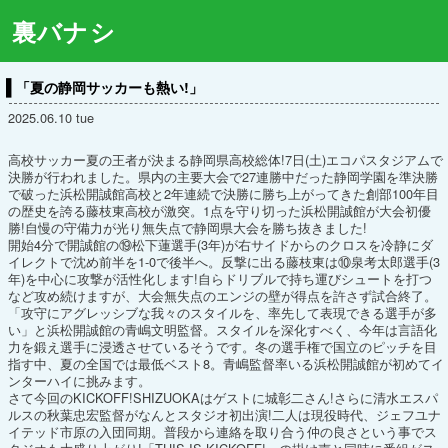
裏バナシ
「夏の静岡サッカーも熱い!」
2025.06.10 tue
高校サッカー夏の王者が決まる静岡県高校総体!7日(土)エコパスタジアムで
決勝が行われました。県内の主要大会で27連勝中だった静岡学園を準決勝
で破った浜松開誠館高校と2年連続で決勝に勝ち上がってきた創部100年目
の歴史を誇る藤枝東高校が激突。1点を守り切った浜松開誠館が大会初優
勝!自慢の守備力が光り無失点で静岡県大会を勝ち抜きました!
開始4分で開誠館の⑲松下蓮選手(3年)が右サイドからのクロスを冷静にダ
イレクトで沈め前半を1-0で後半へ。反撃に出る藤枝東は⑩泉考太郎選手(3
年)を中心に攻撃が活性化します!自らドリブルで持ち運びシュートを打つ
など攻め続けますが、大会無失点のエンジの壁が得点を許さず試合終了。
「攻守にアグレッシブな我々のスタイルを、率先して表現できる選手が多
い」と浜松開誠館の青嶋文明監督。スタイルを深化すべく、今年は言語化
力を鍛え選手に浸透させているそうです。冬の選手権で国立のピッチを目
指す中、夏の全国では最低ベスト8。青嶋監督率いる浜松開誠館が初めてイ
ンターハイに挑みます。
さて今回のKICKOFF!SHIZUOKAはゲストに城彰二さん!さらに清水エスパ
ルスの秋葉忠宏監督がなんとスタジオ初出演!二人は現役時代、ジェフユナ
イテッド市原の入団同期。普段から連絡を取り合う仲の良さという事でス