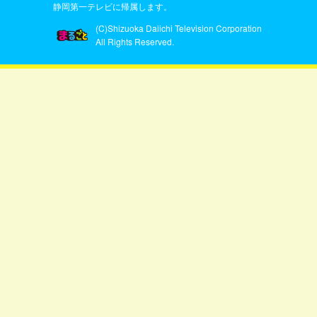
静岡第一テレビに帰属します。
(C)Shizuoka Daiichi Television Corporation
All Rights Reserved.