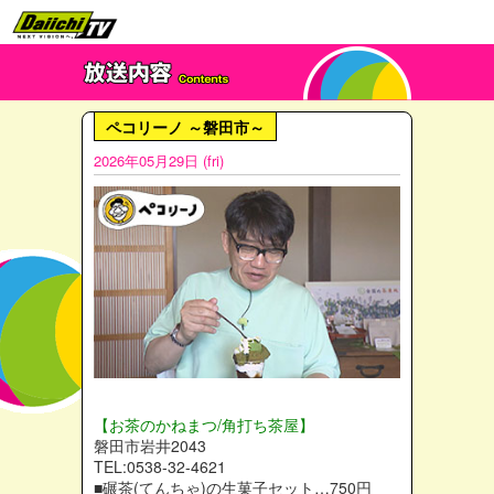
ペコリーノ ～磐田市～
2026年05月29日 (fri)
【お茶のかねまつ/角打ち茶屋】
磐田市岩井2043
TEL:0538-32-4621
■碾茶(てんちゃ)の生菓子セット…750円