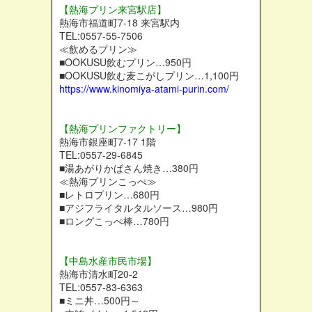
【熱海プリン来宮駅店】
熱海市福道町7-18 来宮駅内
TEL:0557-55-7506
≪飲めるプリン≫
■OOKUSU飲むプリン…950円
■OOKUSU飲む麦こがしプリン…1,100円
https://www.kinomiya-atami-purin.com/
【熱海プリンファクトリー】
熱海市銀座町7-17 1階
TEL:0557-29-6845
■湯あがりかばさん焼き…380円
≪熱海プリンこっぺ≫
■レトロプリン…680円
■アジフライタルタルソース…980円
■ロングこっぺ棒…780円
【中島水産市民市場】
熱海市清水町20-2
TEL:0557-83-6363
■ミニ丼…500円～