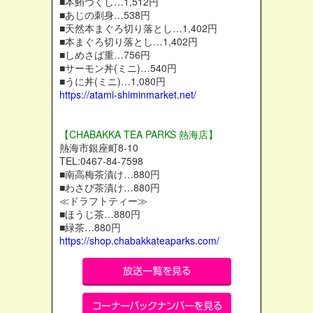
■本鮪づくし…1,512円
■あじの刺身…538円
■天然本まぐろ切り落とし…1,402円
■本まぐろ切り落とし…1,402円
■しめさば重…756円
■サーモン丼(ミニ)…540円
■うに丼(ミニ)…1,080円
https://atami-shiminmarket.net/
【CHABAKKA TEA PARKS 熱海店】
熱海市銀座町8-10
TEL:0467-84-7598
■南高梅茶漬け…880円
■わさび茶漬け…880円
≪ドラフトティー≫
■ほうじ茶…880円
■緑茶…880円
https://shop.chabakkateaparks.com/