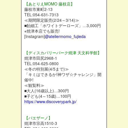
【あとりえMOMO 藤枝店】
藤枝市東町2-13
TEL:054-631-7313
≪期間限定販売(2/24～3/14)≫
■飴細工「ホワイトデーローズ」…3,000円
※焼津本店でも販売!
[Instagram]
@ateliermomo_fujieda
【ディスカバリーパーク焼津 天文科学館】
焼津市田尻2968-1
TEL:054-625-0800
≪冬の特別展(4/5まで)≫
「キミはできるか!神ワザ☆チャレンジ」開
催中!
≪観覧料≫
■大人(16歳以上)…300円
■子ども(4～15歳)…100円
https://www.discoverypark.jp/
【パエザーノ】
焼津市宗高1510-3