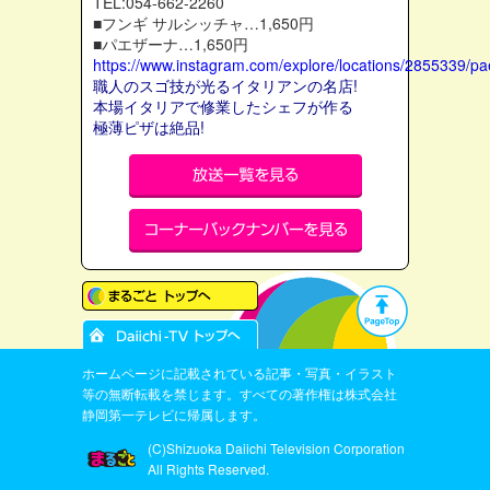
TEL:054-662-2260
■フンギ サルシッチャ…1,650円
■パエザーナ…1,650円
https://www.instagram.com/explore/locations/2855339/p
職人のスゴ技が光るイタリアンの名店!
本場イタリアで修業したシェフが作る
極薄ピザは絶品!
ホームページに記載されている記事・写真・イラスト
等の無断転載を禁じます。すべての著作権は株式会社
静岡第一テレビに帰属します。
(C)Shizuoka Daiichi Television Corporation
All Rights Reserved.