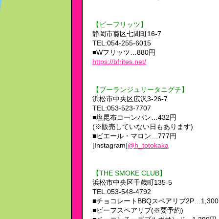
【ビーフリッツ】
静岡市葵区七間町16-7
TEL:054-255-6015
■Wフリッツ…880円
https://bfrites.net/
【ブーランジュリータニグチ】
浜松市中央区広沢3-26-7
TEL:053-523-7707
■塩昆布コーンパン…432円
(※販売していない日もあります)
■ビエール・マロン…777円
[Instagram]
@h_totokaka
【THE SMOKE CLUB】
浜松市中央区千歳町135-5
TEL:053-548-4792
■チョコレートBBQスペアリブ2P…1,30
■ビーフスペアリブ(※要予約)