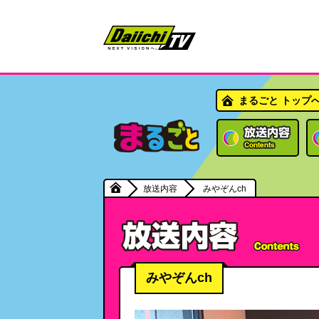
まるごと トップ
放送内容
みやぞんch
みやぞんch