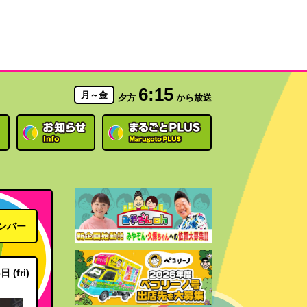
6:15
月～金
夕方
から放送
ンバー
 (fri)